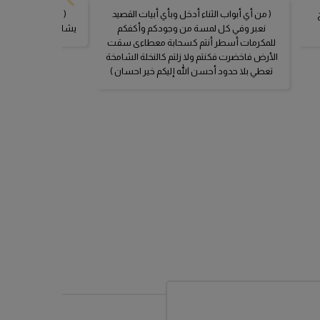
نفّذت ⁧‫عواد الأمل الصحية‬⁩ ورشة لأطفال قسم
الأورام بـ مستشفى الملك عبدالله التخصصي
الاربعاء، 01 اكتوبر 2025
مل الصحية، بالتعاون مع تجمع جدة
رة المسؤولية الاجتماعية بنادي الاتحاد
تطبيقية موجهة لنزلاء الصحة