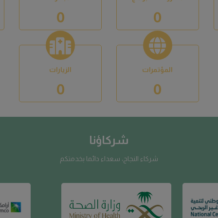
لقطاع غير ربحي
وزارة الصحة
ارامكو
عرض كافة الشركاء
قالوا عنا
سعداء دائما بخدمتكم
د. عبدالقادر تنكل
د. عائكه ملا
( أمين عام المجلس الفرع