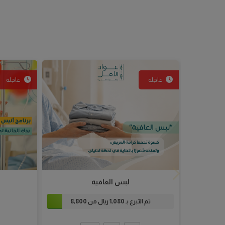
تم التبرع بـ
1,080
ريال من
8,800
100
50
10
مبلغ التبرع

مبلغ التبرع
أضف للسلة
تبرع الآن
أضف 