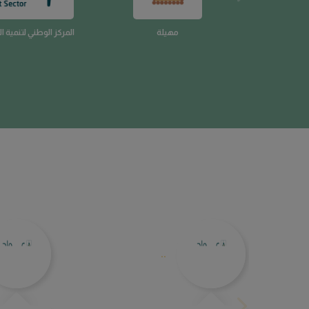
..
( كل الشكر والتقدير لجمعية عواد الأمل على
( جوزيتم خي
الدعوة و اعطائنا الفرصة للمشاركة لتقديم الدعم
للمجتمع 
المعنوي لمحاربين السرطان وأتمنى لكم النجاح
وتقديم كل 
إلى الأمام )
جعله