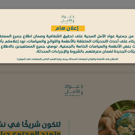
الجمعية العمومية
منصة التبرعات
بوابة التطوع
است
لب تنسيق زيارة مريض
الحسابات البنكية
انضم إلينا
اتصل بنا
نبذة عنا
كين، تُعنى بدعم الصحة النفسية للمرضى