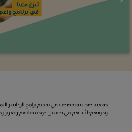
وذويهم؛ لنُسهم في تحسين جودة حياتهم وتعزيز رحل
عاجلة
عاجلة
لبس العافية